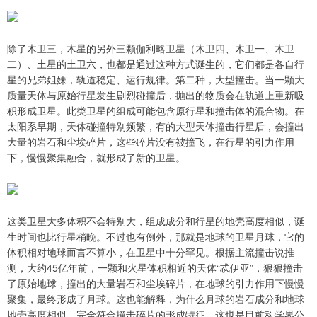
除了木卫三，木星的另外三颗伽利略卫星（木卫四、木卫一、木卫
二）、土星的土卫六，也都是通过这种方式诞生的，它们都是各自行
星的兄弟姐妹，轨道稳定、运行规律。第二种，大型撞击。当一颗大
质量天体与原始行星发生剧烈碰撞后，抛出的物质会在轨道上重新吸
积形成卫星。此类卫星的组成可能包含原行星和撞击体的混合物。在
太阳系早期，天体碰撞特别频繁，有的大型天体撞击行星后，会撞出
大量的岩石和尘埃碎片，这些碎片没有被撞飞，在行星的引力作用
下，慢慢聚集融合，就形成了新的卫星。
这类卫星大多体积不会特别大，组成成分和行星的地壳高度相似，诞
生时间也比行星稍晚。不过也有例外，那就是地球的卫星月球，它的
体积相对地球而言不算小，在卫星中十分罕见。根据主流撞击说推
测，大约45亿年前，一颗和火星体积相近的天体“忒伊亚”，狠狠撞击
了原始地球，撞出的大量岩石和尘埃碎片，在地球的引力作用下慢慢
聚集，最终形成了月球。这也能解释，为什么月球的岩石成分和地球
地壳高度相似，完全符合撞击碎片的形成特征，这也是目前科学界公