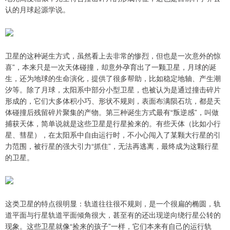
认的月球起源学说。
卫星的这种诞生方式，虽然看上去非常的惨烈，但也是一次意外的惊
喜”，本来只是一次天体碰撞，却意外孕育出了一颗卫星，月球的诞
生，还为地球的生命演化，提供了很多帮助，比如稳定地轴、产生潮
汐等。除了月球，太阳系中部分小型卫星，也被认为是通过撞击碎片
形成的，它们大多体积小巧、形状不规则，表面布满陨石坑，都是天
体碰撞后残留碎片聚集的产物。第三种诞生方式最有“叛逆感”，叫做
捕获天体，简单说就是这些卫星是行星捡来的。有些天体（比如小行
星、彗星），在太阳系中自由运行时，不小心闯入了某颗大行星的引
力范围，被行星的强大引力“抓住”，无法再逃离，最终成为这颗行星
的卫星。
这类卫星的特点很明显：轨道往往很不规则，是一个很扁的椭圆，轨
道平面与行星轨道平面倾角很大，甚至有的还出现逆向绕行星公转的
现象。这些卫星就像“捡来的孩子”一样，它们本来有自己的运行轨