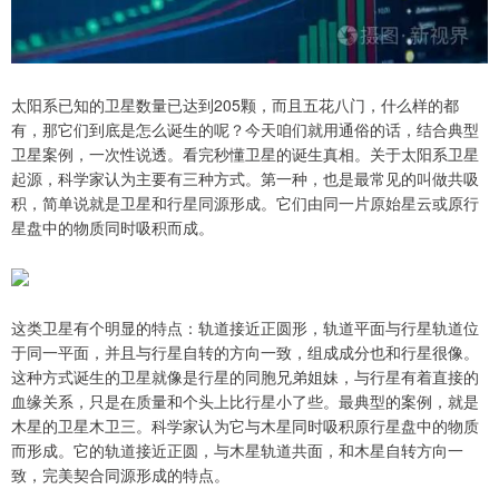
太阳系已知的卫星数量已达到205颗，而且五花八门，什么样的都
有，那它们到底是怎么诞生的呢？今天咱们就用通俗的话，结合典型
卫星案例，一次性说透。看完秒懂卫星的诞生真相。关于太阳系卫星
起源，科学家认为主要有三种方式。第一种，也是最常见的叫做共吸
积，简单说就是卫星和行星同源形成。它们由同一片原始星云或原行
星盘中的物质同时吸积而成。
这类卫星有个明显的特点：轨道接近正圆形，轨道平面与行星轨道位
于同一平面，并且与行星自转的方向一致，组成成分也和行星很像。
这种方式诞生的卫星就像是行星的同胞兄弟姐妹，与行星有着直接的
血缘关系，只是在质量和个头上比行星小了些。最典型的案例，就是
木星的卫星木卫三。科学家认为它与木星同时吸积原行星盘中的物质
而形成。它的轨道接近正圆，与木星轨道共面，和木星自转方向一
致，完美契合同源形成的特点。