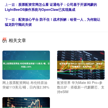
上一篇：
股票配资官网怎么看 证通电子：公司基于开源鸿蒙的
LightBeeOS操作系统与OpenClaw已实现集成
下一篇：
配资放心平台 防不住！战术拆解：哈登一人，为何能让
猛龙防守顾此失彼
相关文章
01
网上股票配资网站 布伦特原油
配资世界 华为Mate 80 Pro+参
突破113美元/桶，日内涨2.38%
数出炉：搭载新一代麒麟芯、支
持eSIM