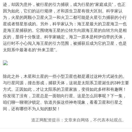
迹，却因为意外，被行星的引力捕获，成为行星的“家庭成员”，也正
因为如此，它们的运行规律，才和原生卫星有很大区别。科学家认
为，火星的两颗小卫星火卫一和火卫二都可能是火星引力捕获的小行
星或者彗星形成的。另外，科学家认为：海王星最大的卫星海卫一也
是海王星捕获的。它围绕海王星的公转方向跟海王星的自转方向是相
反的，显得十分叛逆。科学家确定，海卫一原本是柯伊伯带的天体，
运行时不小心闯入海王星的引力范围，被捕获后成为它的卫星，也是
太阳系中最著名的“外来卫星”。
除此之外，木星和土星的一些小型卫星也都是通过这种方式诞生的。
与行星同源，撞击形成，捕获天体，这就是太阳系卫星诞生的3种主要
方式。正因如此，才让太阳系的卫星家族，变得如此多样和有趣啊！
你发现了没有，卫星总是一面朝向行星。这是怎么回事呢？下一集，
咱们聊一聊潮汐锁定、轨道共振这些神奇现象，看看卫星和行星之
间，还有哪些不为人知的默契！
道正网配资提示：文章来自网络，不代表本站观点。