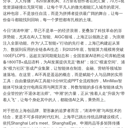
分享、人人传播”，820余家机构、3万余名创作者在此汇聚，70万+视
觉资源碰撞出无限可能，让每个平凡人的微光都能汇入城市的星河。
这种包容，不是放任自流，而是为拼搏者提供最广阔的舞台，让每一
份奋斗都能找到回响，每一个梦想都有扎根的土壤。
今日“涛涛申潮”，早已不是单一的经济浪潮，更叠加了科技革命的澎
湃势能，尤其在AI人工智能、AIGC领域，上海正以领跑之姿，为浪潮
注入全新动能。作为“人工智能+”行动的先行者，上海已构建起从算
力、数据到应用的全链条AI生态：到2025年底，智能算力规模将突破
100EFLOPS，远超京深同期规划总和；全国首家AI语料公司库帕思储
备1800TB+成品语料，为AI发展提供充足“教材”；徐汇“模速空间”、浦
东“模力社区”形成产业集聚，让智能体在制造、金融、营销等领域加
速落地。在这里，AI不再是遥远的概念，而是赋能个人与品牌的实用
工具：自由量级的AI工具能10分钟完成PPT全流程制作，MiniMax智
能体可快速交付电商应用与网页开发，羚数智能的多任务智能体成为
企业管控的“不退休老法师”。“申潮”的力量，正从“推着人走”升级为“带
着人飞”，让每个身处其中的人，都能借AI之风，乘势而上。
对于想在上海创品牌、塑形象的追梦者而言，“涛涛申潮”与AI技术的
结合，更是不可多得的时代红利。上海早已跳出传统品牌建设模式，
依托Shanghai Let's meet、ShanghaiEye、申潮尚品等多矩阵传播