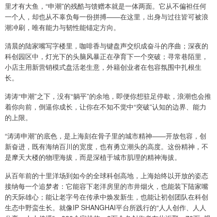
里才有大鱼，“申潮”的残酷与馈赠本就是一体两面。它从不偏袒任何
一个人，却也从不辜负每一份拼搏——在这里，出身与过往皆可被浪
潮冲刷，唯有能力与韧性能锚定方向。
清晨的陆家嘴写字楼里，咖啡香与键盘声交织成奋斗的序曲；深夜的
科创园区中，灯光下的头脑风暴正在孕育下一个突破；寻常巷陌里，
小店主用新营销模式盘活老生意，外籍创业者在包容氛围中扎根生
长。
涛涛“申潮”之下，没有“躺平”的余地，即便你想驻足停歇，浪潮也会推
着你向前，倒逼你成长，让你在不知不觉中“突破”认知的边界、能力
的上限。
“涛涛申潮”的底色，是上海刻在骨子里的城市精神——开放包容，创
新奋进，既有海纳百川的宽度，也有勇立潮头的高度。这份精神，不
是摩天大楼的物理海拔，而是深植于城市肌理的精神海拔。
从百年前的十里洋场到如今的全球科创高地，上海始终以开放的姿态
接纳每一个追梦者：它能容下老洋房里的市井烟火，也能装下陆家嘴
的天际雄心；能让老字号在传承中焕发新生，也能让初创团队在科创
生态中野蛮生长。就像IP SHANGHAI平台所践行的“人人创作、人人