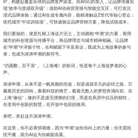
IP，构建起覆盖全球的品牌发声渠道。而AIGC的加入，让品牌传播实
现“效率与质感双升级”：借助AI动画背景墙与智能交互区，可打造沉
浸式品牌体验；通过AI生成专属内容，能精准触达Z世代等核心受众；
依托城市“中试训练场”，可快速验证品牌营销方案，降低试错成本。
我们要做的，便是扎根上海这片沃土，主动拥抱“申潮”的力量，善用
城市的科创资源与传播平台，将品牌理念与城市精神相融。让品牌
在“申潮”中淬炼个性，在AI赋能下丰富表达，既成为上海故事的参与
者，也成为涛涛申潮的新符号。
“仍愿翻，百千浪”，《上海滩》的歌词，恰是每个上海追梦者的心
声。
涛涛申潮，从来不是一帆风顺的坦途，却是成就非凡的必经之路。它
藏着历史的回响，裹着科技的锋芒，载着无数人的梦想奔涌向前。在
上海“修仙”，修的不是虚无缥缈的幻境，而是在风浪中抗压的韧性，
在变局中创新的智慧，在开放中包容的格局。
来吧，奔赴这片涛涛申潮。
在这里，你不必畏惧艰难，因为“申潮”会给你向上的力量；你无需担
忧平庸，因为AI会为你赋能添翼。