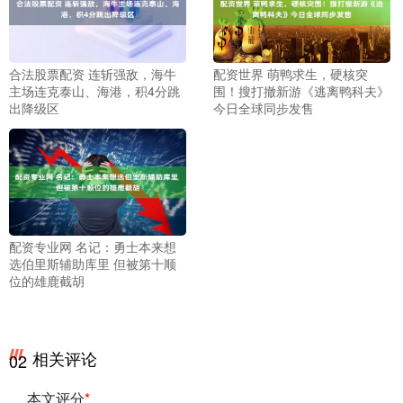
合法股票配资 连斩强敌，海牛
配资世界 萌鸭求生，硬核突
主场连克泰山、海港，积4分跳
围！搜打撤新游《逃离鸭科夫》
出降级区
今日全球同步发售
配资专业网 名记：勇士本来想
选伯里斯辅助库里 但被第十顺
位的雄鹿截胡
相关评论
02
本文评分
*