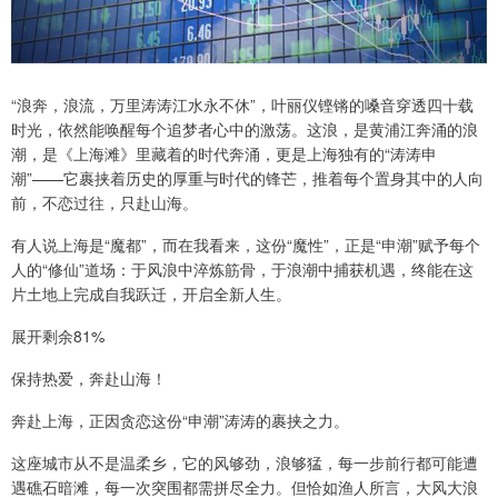
“浪奔，浪流，万里涛涛江水永不休”，叶丽仪铿锵的嗓音穿透四十载
时光，依然能唤醒每个追梦者心中的激荡。这浪，是黄浦江奔涌的浪
潮，是《上海滩》里藏着的时代奔涌，更是上海独有的“涛涛申
潮”——它裹挟着历史的厚重与时代的锋芒，推着每个置身其中的人向
前，不恋过往，只赴山海。
有人说上海是“魔都”，而在我看来，这份“魔性”，正是“申潮”赋予每个
人的“修仙”道场：于风浪中淬炼筋骨，于浪潮中捕获机遇，终能在这
片土地上完成自我跃迁，开启全新人生。
展开剩余81%
保持热爱，奔赴山海！
奔赴上海，正因贪恋这份“申潮”涛涛的裹挟之力。
这座城市从不是温柔乡，它的风够劲，浪够猛，每一步前行都可能遭
遇礁石暗滩，每一次突围都需拼尽全力。但恰如渔人所言，大风大浪