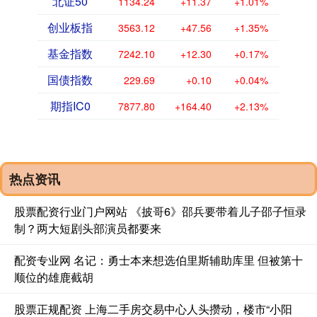
北证50
1134.24
+11.37
+1.01%
创业板指
3563.12
+47.56
+1.35%
基金指数
7242.10
+12.30
+0.17%
国债指数
229.69
+0.10
+0.04%
期指IC0
7877.80
+164.40
+2.13%
热点资讯
股票配资行业门户网站 《披哥6》邵兵要带着儿子邵子恒录
制？两大短剧头部演员都要来
配资专业网 名记：勇士本来想选伯里斯辅助库里 但被第十
顺位的雄鹿截胡
股票正规配资 上海二手房交易中心人头攒动，楼市“小阳