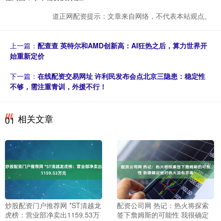
道正网配资提示：文章来自网络，不代表本站观点。
上一篇：
配查查 英特尔和AMD创新高：AI狂热之后，算力世界开
始重新定价
下一篇：
在线配资交易网址 许利民发布会点北京三隐患：稳定性
不够，需注重青训，外援不行！
相关文章
01
炒股配资门户推荐网 *ST清越龙
配资公司网 热记：热火将探索
虎榜：营业部净卖出1159.53万
签下詹姆斯的可能性 我很确定