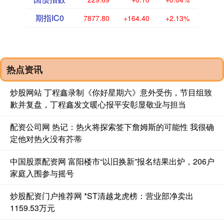
期指IC0
7877.80
+164.40
+2.13%
热点资讯
炒股网站 丁程鑫录制《你好星期六》意外受伤，节目组致
歉并复盘，丁程鑫发文暖心报平安彰显敬业与担当
配资公司网 热记：热火将探索签下詹姆斯的可能性 我很确
定他对热火没有芥蒂
中国股票配资网 富阳楼市“以旧换新”报名结果出炉，206户
家庭入围参与摇号
炒股配资门户推荐网 *ST清越龙虎榜：营业部净卖出
1159.53万元