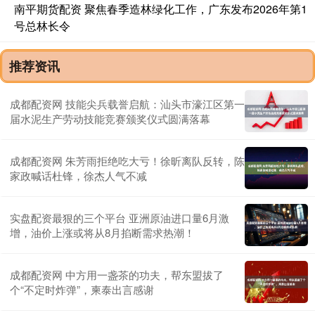
南平期货配资 聚焦春季造林绿化工作，广东发布2026年第1
号总林长令
推荐资讯
成都配资网 技能尖兵载誉启航：汕头市濠江区第一
届水泥生产劳动技能竞赛颁奖仪式圆满落幕
成都配资网 朱芳雨拒绝吃大亏！徐昕离队反转，陈
家政喊话杜锋，徐杰人气不减
实盘配资最狠的三个平台 亚洲原油进口量6月激
增，油价上涨或将从8月掐断需求热潮！
成都配资网 中方用一盏茶的功夫，帮东盟拔了
个“不定时炸弹”，柬泰出言感谢