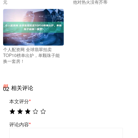
元
他对热火没有芥蒂
个人配资网 全球翡翠拍卖
TOP10榜单出炉，单颗珠子能
换一套房！
相关评论
02
本文评分
*
评论内容
*