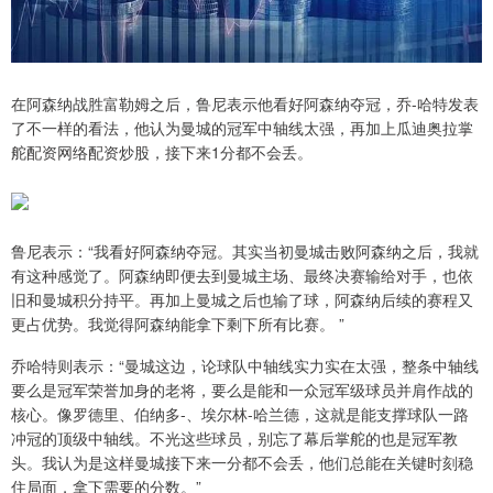
在阿森纳战胜富勒姆之后，鲁尼表示他看好阿森纳夺冠，乔-哈特发表
了不一样的看法，他认为曼城的冠军中轴线太强，再加上瓜迪奥拉掌
舵配资网络配资炒股，接下来1分都不会丢。
鲁尼表示：“我看好阿森纳夺冠。其实当初曼城击败阿森纳之后，我就
有这种感觉了。阿森纳即便去到曼城主场、最终决赛输给对手，也依
旧和曼城积分持平。再加上曼城之后也输了球，阿森纳后续的赛程又
更占优势。我觉得阿森纳能拿下剩下所有比赛。 ”
乔哈特则表示：“曼城这边，论球队中轴线实力实在太强，整条中轴线
要么是冠军荣誉加身的老将，要么是能和一众冠军级球员并肩作战的
核心。像罗德里、伯纳多-、埃尔林-哈兰德，这就是能支撑球队一路
冲冠的顶级中轴线。不光这些球员，别忘了幕后掌舵的也是冠军教
头。我认为是这样曼城接下来一分都不会丢，他们总能在关键时刻稳
住局面，拿下需要的分数。”